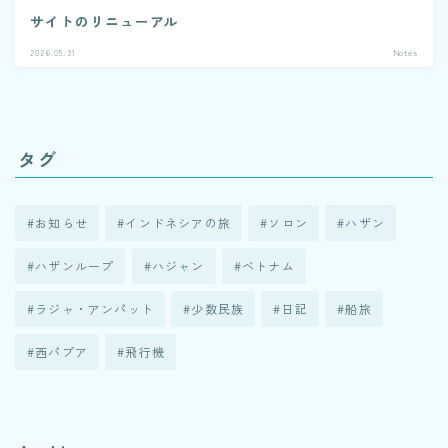
サイトのリニューアル
2026.05.31
Notes
タグ
お知らせ
インドネシアの旅
ソロン
ハザン
ハザンループ
ハジャン
ベトナム
ラジャ・アンパット
少数民族
日記
船旅
西パプア
飛行機