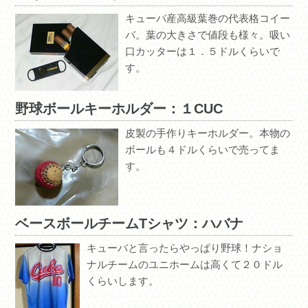
キューバ産高級葉巻の代表格コイー
バ。葉の大きさで値段も様々。吸い
口カッターは１．５ドルくらいで
す。
野球ボールキーホルダー：１CUC
皮製の手作りキーホルダー。本物の
ボールも４ドルくらいで売ってま
す。
ベースボールチームTシャツ：ハバナ
キューバと言ったらやっぱり野球！ナショ
ナルチームのユニホームは高くて２０ドル
くらいします。