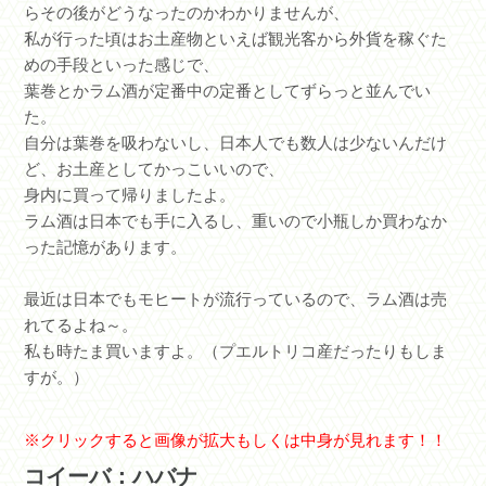
らその後がどうなったのかわかりませんが、
私が行った頃はお土産物といえば観光客から外貨を稼ぐた
めの手段といった感じで、
葉巻とかラム酒が定番中の定番としてずらっと並んでい
た。
自分は葉巻を吸わないし、日本人でも数人は少ないんだけ
ど、お土産としてかっこいいので、
身内に買って帰りましたよ。
ラム酒は日本でも手に入るし、重いので小瓶しか買わなか
った記憶があります。
最近は日本でもモヒートが流行っているので、ラム酒は売
れてるよね～。
私も時たま買いますよ。（プエルトリコ産だったりもしま
すが。）
※クリックすると画像が拡大もしくは中身が見れます！！
コイーバ：ハバナ