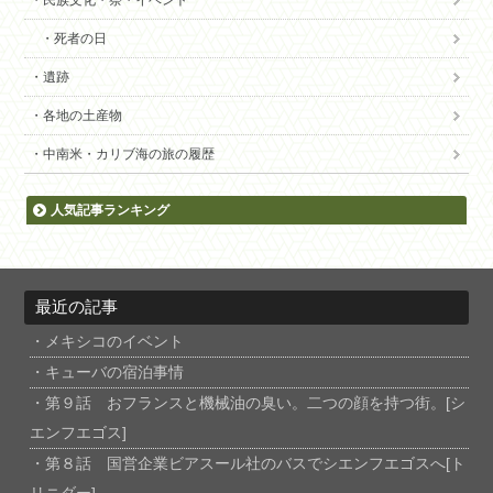
死者の日
遺跡
各地の土産物
中南米・カリブ海の旅の履歴
人気記事ランキング
最近の記事
メキシコのイベント
キューバの宿泊事情
第９話 おフランスと機械油の臭い。二つの顔を持つ街。[シ
エンフエゴス]
第８話 国営企業ビアスール社のバスでシエンフエゴスへ[ト