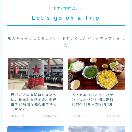
いますぐ旅に出よう
Let’s go on a Trip
旅のきっかけになるエピソードをいくつかピックアップしまし
た
西パプアの玄関口ソロンへ
ベトナム（ハノイ・ハザ
は、日本からジャカルタ経
ン・カオバン）個人旅行
由で24時間？強行軍でゆく
2025年12月～2026年1月
しかない。
2026.06.14
Indonesia
2026.06.13
Vietnam