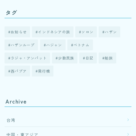
タグ
お知らせ
インドネシアの旅
ソロン
ハザン
ハザンループ
ハジャン
ベトナム
ラジャ・アンパット
少数民族
日記
船旅
西パプア
飛行機
Archive
台湾
中国・東アジア