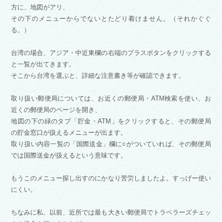
方に、地図がアリ、
その下のメニューからでないとたどり着けません。（それかぐぐ
る。）
台湾の場合、アジア・中近東欄の右端のプラスボタンをクリックする
と一覧が出てきます。
そこから台湾を選ぶと、詳細な注意書き等が確認できます。
取り扱い郵便局については、お近くの郵便局・ATM検索を使い、お
近くの郵便局のページを開き、
地図の下の緑のタブ「貯金・ATM」をクリックすると、その郵便局
の貯金窓口が扱えるメニューが出ます。
取り扱い内容一覧の「国際送金」欄に○がついていれば、その郵便局
では国際送金が扱えるという意味です。
もうこのメニュー探し出すのにかなり苦労しましたよ。すっげー使い
にくい。
ちなみに私、以前、近所では最も大きい郵便局でトラベラーズチェッ