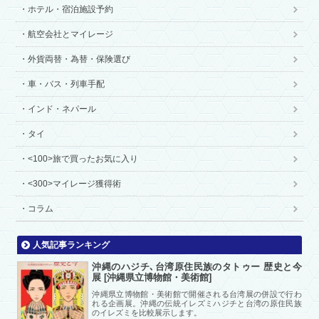
ホテル・宿泊施設予約
航空会社とマイレージ
外貨両替・為替・保険選び
車・バス・列車手配
インド・ネパール
タイ
<100>旅で買ったお気に入り
<300>マイレージ獲得術
コラム
人気記事ランキング
沖縄のハジチ､台湾原住民族のタトゥー 歴史と今
展 [沖縄県立博物館・美術館]
沖縄県立博物館・美術館で開催される台湾展の併設で行わ
れる企画展。沖縄の伝統イレズミハジチと台湾の原住民族
のイレズミを比較展示します。