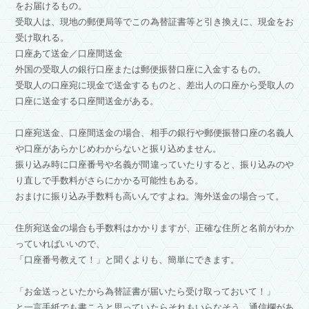
をお届けるもの。
受取人は、現地の郵便局等でこの為替証書等と引き換えに、現金をお
受け取れる。
口座あて送金／口座間送金
外国の受取人の銀行口座または郵便振替口座に入金するもの。
受取人の口座宛に現金で送金するものと、差出人の口座から受取人の
口座に送金する口座間送金がある。
口座宛送金、口座間送金の場合、相手の銀行や郵便振替口座の名義人
や口座があらかじめわからないと振り込めません。
振り込み時に口座番号や名義が間違っていたりすると、振り込みのや
り直しで手数料がさらにかかる可能性もある。
おまけに振り込み手数料も高いんですよね。海外送金の場合って。
住所宛送金の場合も手数料はかかりますが、正確な住所と名前がわか
っていればいいので、
「口座番号教えて！」と聞くよりも、簡単にできます。
「お金送っといたから為替証書が届いたら受け取っておいて！」
と一言手紙でも書こうと思っていたらそれもいらなそう。通信欄があ