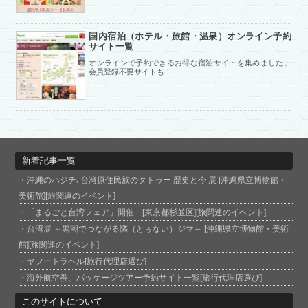
国内宿泊（ホテル・旅館・温泉）オンライン予約
サイト一覧
オンラインで予約できるお得な宿泊サイトを集めました。
会員登録不要サイトも！
新着記事一覧
沖縄のハジチ､台湾原住民族のタトゥー 歴史と今 展 [沖縄県立博物館・
美術館][旅関連のイベント]
「まるごと台湾フェア」開催 [東京都杉並区][旅関連のイベント]
台湾展 ～黒潮でつながる隣（とぅない）ジマ～ [沖縄県立博物館・美術
館][旅関連のイベント]
ヤフートラベル[旅行代理店選び]
海外航空券、パッケージツアー予約サイト一覧[旅行代理店選び]
このサイトについて