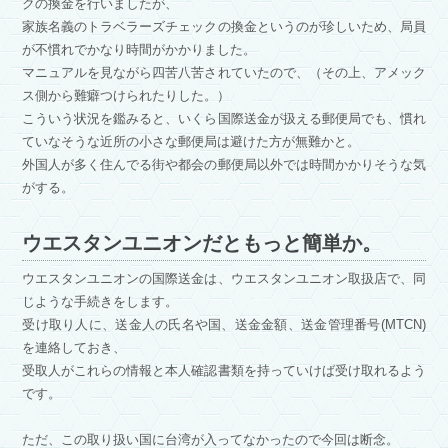
クの換金を行いましたが、
家族名義のトラベラーズチェックの換金というのが珍しいため、局員
が不慣れでかなり時間がかかりました。
マニュアルを見ながら四苦八苦されていたので、（その上、アメック
ス側から難癖つけられたりした。）
こういう状況を鑑みると、いくら国際送金が扱える郵便局でも、慣れ
ていなそうな近所の小さな郵便局は避けた方が無難かと。
外国人が多く住んでる街や都会の郵便局以外では時間かかりそうな気
がする。
ウエスタンユニオンだともっと簡単か。
ウエスタンユニオンの国際送金は、ウエスタンユニオン取扱店で、同
じような手続きをします。
受け取り人に、送金人の氏名や国、送金金額、送金管理番号(MTCN)
を連絡しておき、
受取人がこれらの情報と本人確認書類を持っていけば受け取れるよう
です。
ただ、この取り扱い国に台湾が入ってなかったので今回は断念。