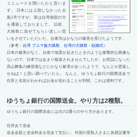
うニュースを聞いたかと思いま
す。 日本には上陸しなかった台
風1号ですが、実は台湾南部の方
を通過しておりまして、 以前、
大猟祭に混ぜてもらい楽しい思
いをさせていただいた、台東市はかなりの被害を受けたようです。
（参考：
台湾 プユマ族大猟祭
、
台湾の大猟祭・結婚式
）
日本の被害がなく、台南で地震が起きたときのような衝撃的な映像も
ないので、日本ではあまり報道されませんでしたが、お世話になった
高山舞集の練習場などにかなり被害があったようで、なんとか恩返し
せねば！と思い調べていたら、 なんと、ゆうちょ銀行の国際送金で
住所と名前がわかればお金が送れることが判明。これは便利です。
ゆうちょ銀行の国際送金。やり方は2種類。
ゆうちょ銀行の国際送金には次の2通りのやり方があります。
住所あて送金
送金金額と送金料金を現金で支払い、外国の受取人さまに為替証書等