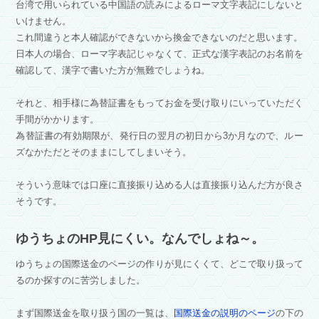
台湾で用いられている中国語の読みによるローマ文字表記にしないと
いけません。
これ間違うと本人確認ができないから換金できないのだと思います。
日本人の場合、ローマ字表記じゃなくて、正式な漢字表記のお名前を
確認して、漢字で書いた方が無難でしょうね。
それと、相手様に為替証書をもってお金を受け取りにいっていただく
手間がかかります。
為替証書の有効期限が、発行日の翌月の初日から3か月なので、ルー
ズなかただとそのままにしてしまいそう。
そういう意味では口座に直接振り込める人は直接振り込んだ方が良さ
そうです。
ゆうちょのHP見にくい。なんでしょね～。
ゆうちょの国際送金のページの作りが見にくくて、どこで取り扱って
るのか探すのに苦労しました。
まず国際送金を取り扱う国の一覧は、
国際送金の説明のページ
の下の