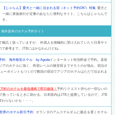
【じゃらん】愛犬と一緒に泊まれる宿（ネット予約OK!）特集
愛犬と
一緒に家族旅行が定番のあなたに便利なサイト。こちらはじゃらんで
す。
海外資本のホテル予約サイト
で幅広く扱っていますが、 外国人を積極的に受け入れていたり日系サイ
で参考まで。JTBにはかなわんけどね。
約 海外格安ホテル by Agoda
インターネット特別料金で予約。直前
ジアのホテルに強く、民宿レベルの格安宿までそろうのが強み。宿泊ポ
ビューポイントもつくので数回の宿泊でアジアのホテルはただで泊まれま
4万軒のホテルを最低価格で即日確保！
予約リクエスト待ちが一切ないの
で焦っているときに助かる。日本国内はJTBと提携しているので、JTB
変わらないかも・・・。
om】世界のホテル割引予約
オランダのアムステルダムに拠点を置くホテル