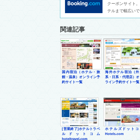
クーポンサイト。
テルまで幅広いで
関連記事
国内宿泊（ホテル・旅
海外ホテル宿泊（外
館・温泉）オンライン予
系・日系・代理店）オ
約サイト一覧
ライン予約サイト一覧
[営業終了]ホテルトラベ
ホテルズドットコ
ルドットコム
Hotels.com
hoteltravel.com