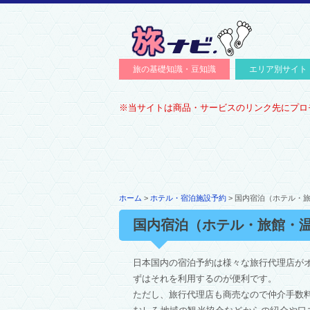
旅の基礎知識・豆知識
エリア別サイト
中国・東アジア
東南アジア
インドネシア
インド・南アジア
中東・西アジア
海のリゾート
※当サイトは商品・サービスのリンク先にプロ
ホーム
>
ホテル・宿泊施設予約
> 国内宿泊（ホテル・
国内宿泊（ホテル・旅館・
日本国内の宿泊予約は様々な旅行代理店が
ずはそれを利用するのが便利です。
ただし、旅行代理店も商売なので仲介手数