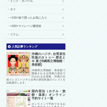
インド・ネパール
タイ
<100>旅で買ったお気に入り
<300>マイレージ獲得術
コラム
人気記事ランキング
沖縄のハジチ､台湾原住
民族のタトゥー 歴史と
今 展 [沖縄県立博物館・
美術館]
沖縄県立博物館・美術館で
開催される台湾展の併設で
行われる企画展。沖縄の伝
統イレズミハジチと台湾の原住民族のイレズミを
比較展示します。
国内宿泊（ホテル・旅
館・温泉）オンライン
予約サイト一覧
オンラインで予約できるお