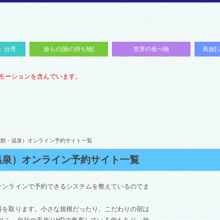
：台湾
旅もの[旅の持ち物]
世界の食べ物
島旅[
旅の本
旅カフェ
モーションを含んでいます。
旅館・温泉）オンライン予約サイト一覧
温泉）オンライン予約サイト一覧
オンラインで予約できるシステムを整えているのでま
料を取ります。小さな規模だったり、こだわりの宿は