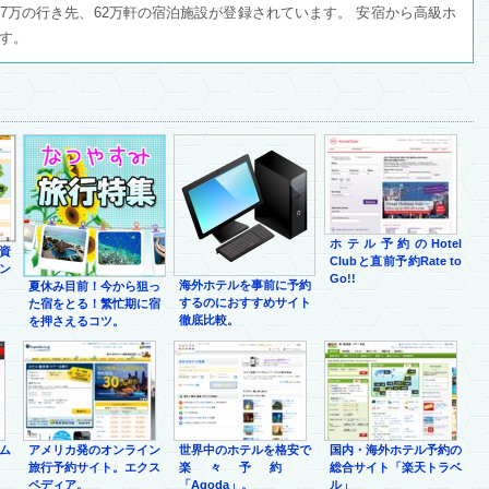
7万の行き先、62万軒の宿泊施設が登録されています。 安宿から高級ホ
す。
ホテル予約のHotel
資
Clubと直前予約Rate to
ン
Go!!
海外ホテルを事前に予約
夏休み目前！今から狙っ
するのにおすすめサイト
た宿をとる！繁忙期に宿
徹底比較。
を押さえるコツ。
ム
アメリカ発のオンライン
世界中のホテルを格安で
国内・海外ホテル予約の
旅行予約サイト。エクス
楽々予約
総合サイト「楽天トラベ
ペディア。
「Agoda」。
ル」