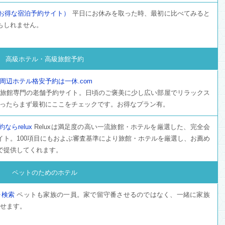
お得な宿泊予約サイト）
平日にお休みを取った時、最初に比べてみると
もしれません。
高級ホテル・高級旅館予約
周辺ホテル格安予約は一休.com
旅館専門の老舗予約サイト。日頃のご褒美に少し広い部屋でリラックス
ったらまず最初にここをチェックです。お得なプラン有。
らrelux
Reluxは満足度の高い一流旅館・ホテルを厳選した、完全会
イト。100項目にもおよぶ審査基準により旅館・ホテルを厳選し、お薦め
で提供してくれます。
ペットのためのホテル
を検索
ペットも家族の一員。家で留守番させるのではなく、一緒に家族
せます。