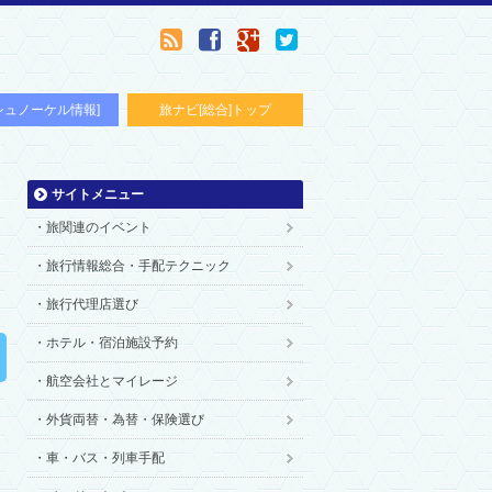
シュノーケル情報]
旅ナビ[総合]トップ
サイトメニュー
旅関連のイベント
旅行情報総合・手配テクニック
旅行代理店選び
ホテル・宿泊施設予約
航空会社とマイレージ
外貨両替・為替・保険選び
車・バス・列車手配