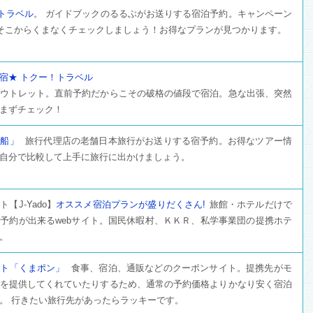
トラベル
。 ガイドブックのるるぶがお送りする宿泊予約。キャンペーン
そこからくまなくチェックしましょう！お得なプランが見つかります。
宿★ トクー！トラベル
ウトレット。直前予約だからこその破格の値段で宿泊。急な出張、突然
まずチェック！
風船」
旅行代理店の老舗日本旅行がお送りする宿予約。お得なツアー情
自分で比較して上手に旅行に出かけましょう。
【J-Yado】
オススメ宿泊プランが盛りだくさん!
旅館・ホテルだけで
予約が出来るwebサイト。国民休暇村、ＫＫＲ、私学事業団の提携ホテ
。
イト「くまポン」
食事、宿泊、通販などのクーポンサイト。提携先がモ
を提供してくれていたりするため、通常の予約価格よりかなり安く宿泊
。 行きたい旅行先があったらラッキーです。