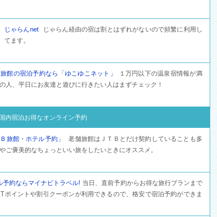
じゃらんnet
じゃらん経由の宿は割とはずれがないので頻繁に利用し
てます。
泉旅館の宿泊予約なら「ゆこゆこネット」
１万円以下の温泉宿情報が満
の人、平日にお友達と遊びに行きたい人はまずチェック！
国内宿泊お得なオンライン予約
ＴＢ旅館・ホテル予約」
老舗旅館はＪＴＢとだけ契約していることも多
やご褒美的なちょっといい旅をしたいときにオススメ。
ル予約ならマイナビトラベル!
当日、直前予約からお得な旅行プランまで
 Tポイントや割引クーポンが利用できるので、格安で宿泊予約ができま