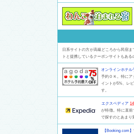
日系サイトの方が高級どころから民宿ま
トと提携しているクーポンサイトもあるの
オンラインホテル予
予約ＯＫ。特にア
イントが5%、レ
す。
エクスペディア
1
が特徴。特に直前
で探すのとあまり
【Booking.c