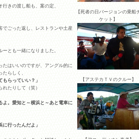
オ行きの渡し船も、案の定、
【死者の日バージョンの乗船
ケット】
客でごった返し、レストランや土産
ルーとも一緒になりました。
ったはいいのですが、アングル的に
ったらしく、
【アステカＴＶのクルー】
てもらっていい？」
られたりして（笑）
るよ。愛知と～横浜と～あと電車に
浜に行ったんだよ」