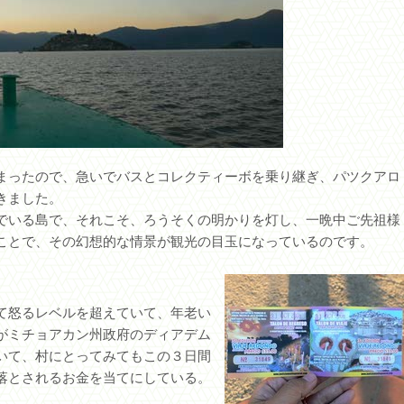
まったので、急いでバスとコレクティーボを乗り継ぎ、パツクアロ
きました。
でいる島で、それこそ、ろうそくの明かりを灯し、一晩中ご先祖様
ことで、その幻想的な情景が観光の目玉になっているのです。
て怒るレベルを超えていて、年老い
がミチョアカン州政府のディアデム
いて、村にとってみてもこの３日間
落とされるお金を当てにしている。