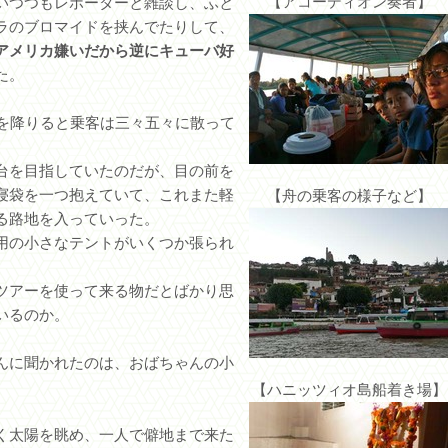
【アコーディオン奏者】
いつつもレポーターと雑談し、ふと
ラのブロマイドを挟んでたりして、
アメリカ嫌いだから逆にキューバ好
た。
舟を降りると乗客は三々五々に散って
台を目指していたのだが、目の前を
寝袋を一つ抱えていて、これまた軽
【舟の乗客の様子など】
る路地を入っていった。
用の小さなテントがいくつか張られ
ツアーを使って来る物だとばかり思
いるのか。
んに聞かれたのは、おばちゃんの小
【ハニッツィオ島船着き場】
く太陽を眺め、一人で僻地まで来た