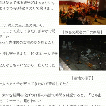
最終便まで残る観光客はあまりいな
送りつつも8時過ぎの舟で戻りまし
上げた満天の星と島の明かり。
、ここまで旅してきたにぎやかで明
【教会の死者の日の祭壇】
でした。
に座った先住民の女性の姿を見ること
押し寄せるより、10･31に一人で来
なんかしちゃいながら、亡くなった
【墓地の様子】
一人の男の子が寄ってきたので警戒してたら、
。素朴な疑問を投げつけ私の時計で時間を確認すると、
「じゃあ
た。くーーっ。超かわいい。