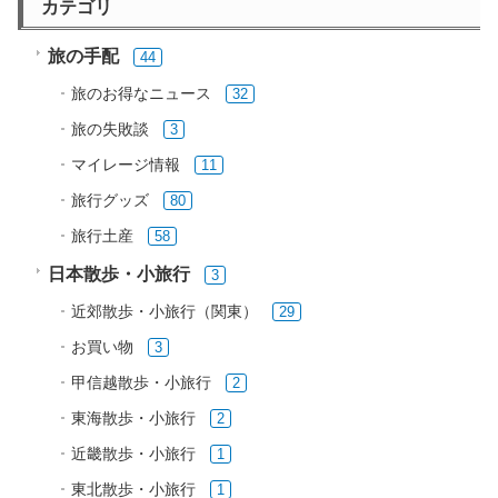
カテゴリ
旅の手配
44
旅のお得なニュース
32
旅の失敗談
3
マイレージ情報
11
旅行グッズ
80
旅行土産
58
日本散歩・小旅行
3
近郊散歩・小旅行（関東）
29
お買い物
3
甲信越散歩・小旅行
2
東海散歩・小旅行
2
近畿散歩・小旅行
1
東北散歩・小旅行
1