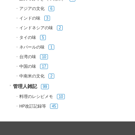
アジアの文化
6
インドの味
3
インドネシアの味
2
タイの味
5
ネパールの味
1
台湾の味
10
中国の味
17
中南米の文化
2
管理人雑記
99
料理のレシピメモ
10
HP改訂記録等
45