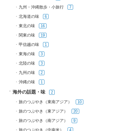
九州・沖縄散歩・小旅行
7
北海道の味
6
東北の味
16
関東の味
19
甲信越の味
1
東海の味
3
北陸の味
3
九州の味
2
沖縄の味
1
海外の話題・味
2
旅のつぶやき（東南アジア）
10
旅のつぶやき（東アジア）
20
旅のつぶやき（南アジア）
9
旅のつぶやき（中南米）
4