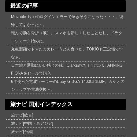
最近の記事
Movable Typeのログインエラーで泣きそうになった・・・。復
帰してよかった～。
転んで肋を骨折（涙）。スマホも新しくしたことだし、ドラク
エウォーク始めた。
丸亀製麺でトマたまカレーうどん食べた。TOKIOも正念場です
なぁ。
日本旅と通勤にいい感じの靴。ClarksのスリッポンCHANNING
FIONAをセールで購入
6年使った電波ソーラーのBaby-G BGA-1400CI-1BJF。カシオの
ショップで電池交換～。
旅ナビ 国別インデックス
旅ナビ[総合]
旅ナビ[中国・東アジア]
旅ナビ[台湾]