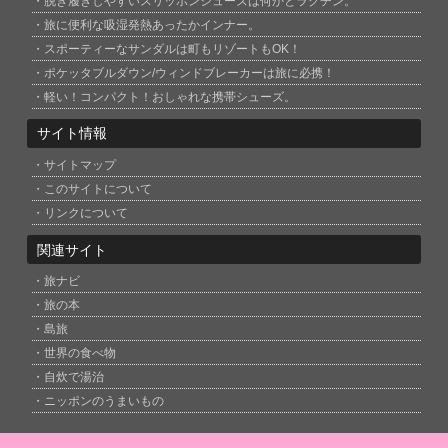
脱ぎ履きしやすいスリッポンシューズは何かとラクチン。
旅に便利な吸湿発熱あったかインナー。
スポーティーなサンダルは町もリゾートもOK！
ポケッタブルダウン/ウィンドブレーカーは旅に必携！
軽い！コンパクト！おしゃれな携帯シューズ。
サイト情報
サイトマップ
このサイトについて
リンクについて
関連サイト
旅ナビ
旅の本
島旅
世界の食べ物
自炊で湯治
ニッポンのうまいもの