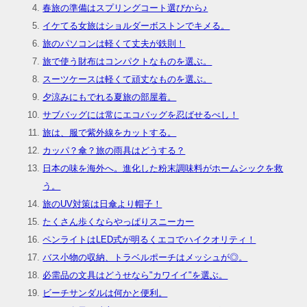
春旅の準備はスプリングコート選びから♪
イケてる女旅はショルダーボストンでキメる。
旅のパソコンは軽くて丈夫が鉄則！
旅で使う財布はコンパクトなものを選ぶ。
スーツケースは軽くて頑丈なものを選ぶ。
夕涼みにもでれる夏旅の部屋着。
サブバッグには常にエコバッグを忍ばせるべし！
旅は、服で紫外線をカットする。
カッパ？傘？旅の雨具はどうする？
日本の味を海外へ。進化した粉末調味料がホームシックを救
う。
旅のUV対策は日傘より帽子！
たくさん歩くならやっぱりスニーカー
ペンライトはLED式が明るくエコでハイクオリティ！
バス小物の収納、トラベルポーチはメッシュが◎。
必需品の文具はどうせなら"カワイイ"を選ぶ。
ビーチサンダルは何かと便利。