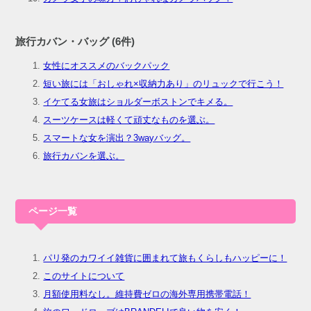
旅行カバン・バッグ (6件)
女性にオススメのバックパック
短い旅には「おしゃれ×収納力あり」のリュックで行こう！
イケてる女旅はショルダーボストンでキメる。
スーツケースは軽くて頑丈なものを選ぶ。
スマートな女を演出？3wayバッグ。
旅行カバンを選ぶ。
ページ一覧
パリ発のカワイイ雑貨に囲まれて旅もくらしもハッピーに！
このサイトについて
月額使用料なし。維持費ゼロの海外専用携帯電話！