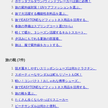
ポケッタブルダウン/ウィンドブレーカーは旅に必携！
旅の紫外線対策！UVケアファッションを選ぶ。
旅で大活躍する機能性衣料品を選ぶ。
旅でEASYTONEなどフィットネス用品を活用する。
春旅の準備はスプリングコート選びから♪
軽くて暖か。３シーズン活躍するキルトスカート。
夕涼みにもでれる夏旅の部屋着。
旅は、服で紫外線をカットする。
旅の靴 (7件)
脱ぎ履きしやすいスリッポンシューズは何かとラクチン。
スポーティーなサンダルは町もリゾートもOK！
軽い！コンパクト！おしゃれな携帯シューズ。
旅でEASYTONEなどフィットネス用品を活用する。
旅の靴を選ぶ。
たくさん歩くならやっぱりスニーカー
ビーチサンダルは何かと便利。