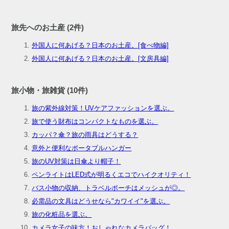
旅先へのお土産 (2件)
外国人に何あげる？日本のお土産。[食べ物編]
外国人に何あげる？日本のお土産。[文房具編]
旅小物・旅雑貨 (10件)
旅の紫外線対策！UVケアファッションを選ぶ。
旅で使う財布はコンパクトなものを選ぶ。
カッパ？傘？旅の雨具はどうする？
意外と便利なポータブルハンガー
旅のUV対策は日傘より帽子！
ペンライトはLED式が明るくエコでハイクオリティ！
バス小物の収納、トラベルポーチはメッシュが◎。
必需品の文具はどうせなら"カワイイ"を選ぶ。
旅の化粧品を選ぶ。
カメラ女子の味方！おしゃれなカメラバッグ！