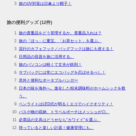
旅のUV対策は日傘より帽子！
旅の便利グッズ (12件)
旅の貴重品をどう管理するか。貴重品入れは？
旅の「ほっ」に重宝。「お茶セット」を選ぶ。
流行のカフェフック／バッグフックは旅にも使える！
日用品の容器を旅に活用する。
旅のパソコンは軽くて丈夫が鉄則！
サブバッグには常にエコバッグを忍ばせるべし！
意外と便利なポータブルハンガー
日本の味を海外へ。進化した粉末調味料がホームシックを救
う。
ペンライトはLED式が明るくエコでハイクオリティ！
バス小物の収納、トラベルポーチはメッシュが◎。
必需品の文具はどうせなら"カワイイ"を選ぶ。
持っていると楽しい計器！健康管理にも。