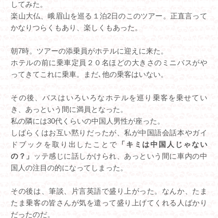
してみた。
楽山大仏、峨眉山を巡る１泊2日のこのツアー。正直言って
かなりつらくもあり、楽しくもあった。
朝7時。ツアーの添乗員がホテルに迎えに来た。
ホテルの前に乗車定員２０名ほどの大きさのミニバスがや
ってきてこれに乗車。まだ､他の乗客はいない。
その後、バスはいろいろなホテルを巡り乗客を乗せてい
き、あっという間に満員となった。
私の隣には30代くらいの中国人男性が座った。
しばらくはお互い黙りだったが、私が中国語会話本やガイ
ドブックを取り出したことで
「キミは中国人じゃない
の？」
ッテ感じに話しかけられ、あっという間に車内の中
国人の注目の的になってしまった。
その後は、筆談、片言英語で盛り上がった。なんか、たま
たま乗客の皆さんが気を遣って盛り上げてくれる人ばかり
だったのだ。