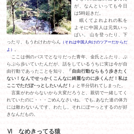
が、なんといっても今日
は5時起きだ。
眠くてよれよれの私を
よそに中国人は元気いっ
ぱい。 山を登ったり、下
ったり、もうわけわからん
（それは中国人向けのツアーだからだ
。
よ）
ここは例のバスでとなりだった青年、金氏とふたり、ぶ
らぶら歩いていたんだが、話をしているうちに実は今が自
由行動であったことを知り、
「自由行動ならもう歩きたく
ない！なんでせっかくこんなに綺麗なのに歩くんだ！私は
ここでただぼｰっとしたいんだ！」
と半分切れてしまった。
言葉がわからないから大変だろうと、親切で一緒してく
れていたのに・・・ごめんなさいね。 でも､あなた達の体力
には敵わないんです、わたし。それにぼーっとするのが好
きなんだもの。
Ⅵ なめきってる猿