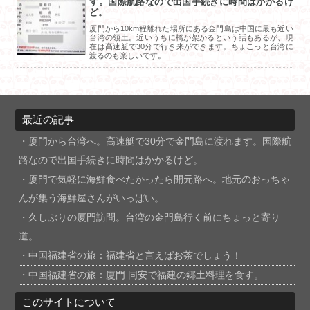
す。国際航路なので出国手続きに時間はかかるけ
ど。
厦門から10km程離れた場所にある金門島は中国に最も近い
台湾の領土。近いうちに橋が架かるという話もあるが、現
在は高速艇で30分で行き来ができます。ちょこっと台湾に
渡るのも楽しいです。
最近の記事
厦門から台湾へ。高速艇で30分で金門島に渡れます。国際航
路なので出国手続きに時間はかかるけど。
厦門で気軽に海鮮食べたかったら開元路へ。地元のおっちゃ
んが集う海鮮屋さんがいっぱい。
久しぶりの厦門訪問。台湾の金門島行く前にちょっと寄り
道。
中国福建省の旅：福建省と言えばお茶でしょう！
中国福建省の旅：廈門 同安で福建の郷土料理を食す。
このサイトについて