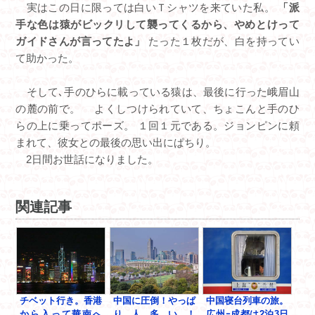
実はこの日に限っては白いＴシャツを来ていた私。
「派
手な色は猿がビックリして襲ってくるから、やめとけって
ガイドさんが言ってたよ」
たった１枚だが、白を持ってい
て助かった。
そして､手のひらに載っている猿は、最後に行った峨眉山
の麓の前で。 よくしつけられていて、ちょこんと手のひ
らの上に乗ってポーズ。 １回１元である。ジョンピンに頼
まれて、彼女との最後の思い出にぱちり。
2日間お世話になりました。
関連記事
チベット行き。香港
中国に圧倒！やっぱ
中国寝台列車の旅。
から入って華南へ
り人多い！
広州ｰ成都は2泊3日