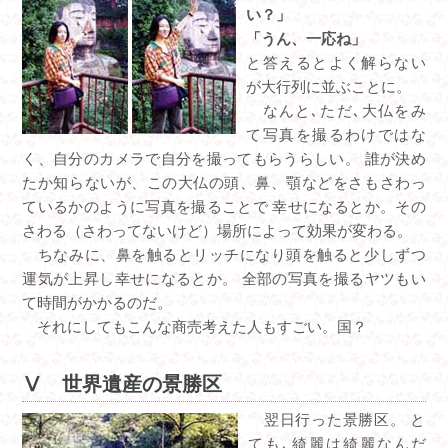
い？」
「うん、一応ね」
と答えるとよく解らない
が大行列に並ぶことに。
なんと､ただ､大仏をみ
て写真を撮るわけではな
く、自分のカメラで自分を撮ってもらうらしい。 誰が決め
たか知らないが、この大仏の頭、鼻、顎などをさもさわっ
ているかのように写真を撮ることで 幸せになるとか。その
さわる（さわってないけど）場所によって効果が変わる。
ちなみに、鼻を触るとリッチになり頭を触ると少しずつ
運気が上昇し幸せになるとか。 全部の写真を撮るヤツもい
て時間がかかるのだ。
それにしてもこんな商売考えた人もすごい。国？
Ⅴ 世界遺産の景勝区
翌日行った景勝区。 と
ても､綺麗は綺麗なんだ