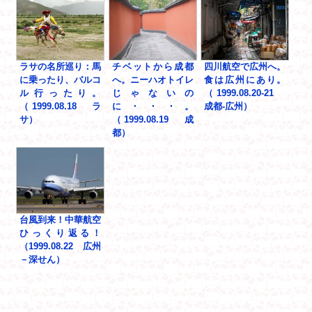
ラサの名所巡り：馬
チベットから成都
四川航空で広州へ。
に乗ったり、バルコ
へ。ニーハオトイレ
食は広州にあり。
ル行ったり。
じゃないの
（1999.08.20-21
（1999.08.18 ラ
に・・・。
成都-広州）
サ）
（1999.08.19 成
都）
台風到来！中華航空
ひっくり返る！
（1999.08.22 広州
－深せん）