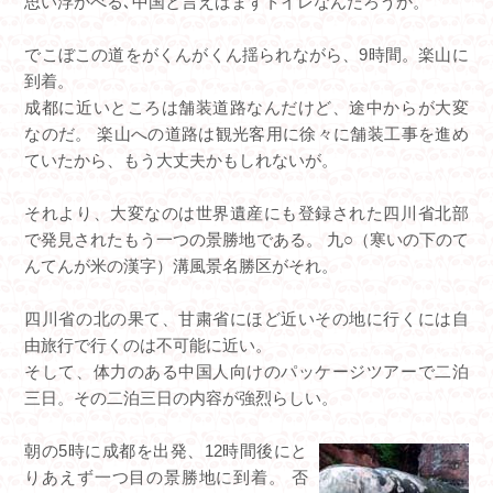
思い浮かべる､中国と言えばまずトイレなんだろうか。
でこぼこの道をがくんがくん揺られながら、9時間。楽山に
到着。
成都に近いところは舗装道路なんだけど、途中からが大変
なのだ。 楽山への道路は観光客用に徐々に舗装工事を進め
ていたから、もう大丈夫かもしれないが。
それより、大変なのは世界遺産にも登録された四川省北部
で発見されたもう一つの景勝地である。 九○（寒いの下のて
んてんが米の漢字）溝風景名勝区がそれ。
四川省の北の果て、甘粛省にほど近いその地に行くには自
由旅行で行くのは不可能に近い。
そして、体力のある中国人向けのパッケージツアーで二泊
三日。その二泊三日の内容が強烈らしい。
朝の5時に成都を出発、12時間後にと
りあえず一つ目の景勝地に到着。 否