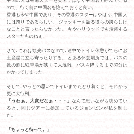
中国の人は香港スターを英名ではなく中国名で呼んでいる
ので、行く前に中国名を憶えておくと良い。
香港も今や中国であり、その香港のスターはやはり､中国人
には誇りであるらしい。 ジャッキーを語る彼らの誇らしげ
なことと言ったらなかった。 今やハリウッドでも活躍する
スターだものねぇ。
さて､これは観光バスなので､途中でトイレ休憩がてらにお
土産屋に立ち寄ったりする。 とある休憩場所では、バスの
数の割に駐車場が狭くて大混雑。バスを降りるまで30分は
かかってしまった。
そして､やっとの思いでトイレまでたどり着くと、それから
更に大行列。
「うわぁ、大変だなぁ・・・」
なんて思いながら眺めてい
ると、同じツアーに参加しているジョンピンが私を制し
た。
「ちょっと待って。」