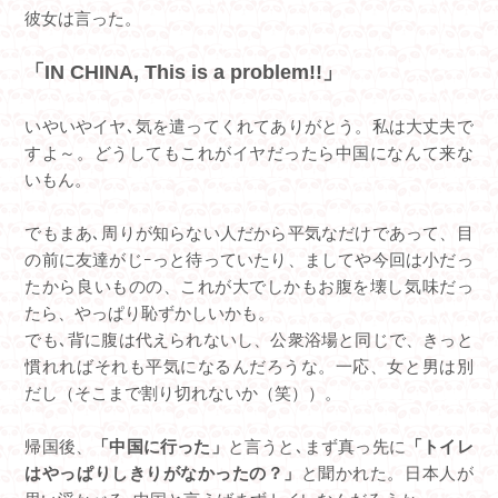
彼女は言った。
「IN CHINA, This is a problem!!」
いやいやイヤ､気を遣ってくれてありがとう。私は大丈夫で
すよ～。どうしてもこれがイヤだったら中国になんて来な
いもん。
でもまあ､周りが知らない人だから平気なだけであって、目
の前に友達がじｰっと待っていたり、ましてや今回は小だっ
たから良いものの、これが大でしかもお腹を壊し気味だっ
たら、やっぱり恥ずかしいかも。
でも､背に腹は代えられないし、公衆浴場と同じで、きっと
慣れればそれも平気になるんだろうな。一応、女と男は別
だし（そこまで割り切れないか（笑））。
帰国後、
「中国に行った」
と言うと､まず真っ先に
「トイレ
はやっぱりしきりがなかったの？」
と聞かれた。日本人が