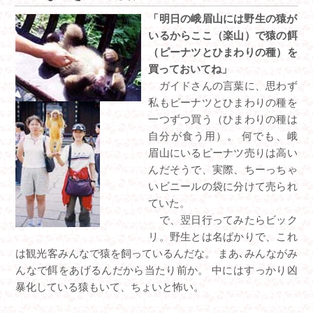
「明日の峨眉山には野生の猿が
いるからここ（楽山）で猿の餌
（ピーナツとひまわりの種）を
買っておいてね」
ガイドさんの言葉に、思わず
私もピーナツとひまわりの種を
一つずつ買う（ひまわりの種は
自分が食う用）。 何でも、峨
眉山にいるピーナツ売りは高い
んだそうで、実際、ちーっちゃ
いビニールの袋に分けて売られ
ていた。
で、翌日行ってみたらビック
リ。野生とは名ばかりで、これ
は観光客みんなで猿を飼っているんだな。 まあ､みんながみ
んなで餌をあげるんだから当たり前か。 中にはすっかり凶
暴化している猿もいて、ちょいと怖い。