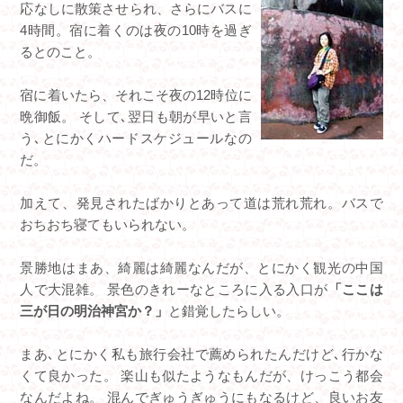
応なしに散策させられ、さらにバスに
4時間。宿に着くのは夜の10時を過ぎ
るとのこと。
宿に着いたら、それこそ夜の12時位に
晩御飯。 そして､翌日も朝が早いと言
う､とにかくハードスケジュールなの
だ。
加えて、発見されたばかりとあって道は荒れ荒れ。バスで
おちおち寝てもいられない。
景勝地はまあ、綺麗は綺麗なんだが、とにかく観光の中国
人で大混雑。 景色のきれーなところに入る入口が
「ここは
三が日の明治神宮か？」
と錯覚したらしい。
まあ､とにかく私も旅行会社で薦められたんだけど､行かな
くて良かった。 楽山も似たようなもんだが、けっこう都会
なんだよね。 混んでぎゅうぎゅうにもなるけど、良いお友