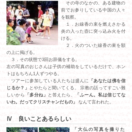
その寺のなかの、ある建物の
前でお参りしている中国の人々
を観察。
１．お線香の束を燃えさかる
炎の入った壺に突っ込み火を付
ける。
２．火のついた線香の束を額
の上に掲げる。
３．その状態で3回お辞儀をする。
左の写真のおじさんは子供の補助をしているだけで、ホン
トはもちろん1人ずつやる。
ツアーに参加している人たちは盛んに
「あなたは佛を信
じるか？」
とやたらと聞いてくる。 宗教の話ってすごい難
しいから
「多分ね」
と答えたら、
「ふーん。私は信じてな
いわ。だってクリスチャンだもの」
なんて言われた。
Ⅳ 良いことあるらしい
「大仏の写真を撮りた