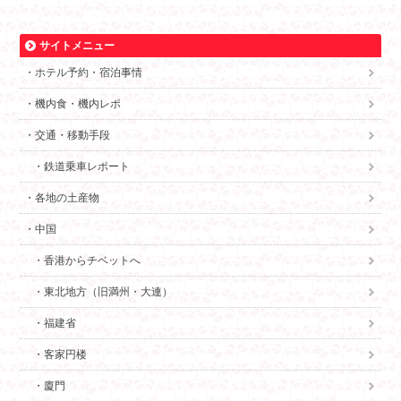
サイトメニュー
ホテル予約・宿泊事情
機内食・機内レポ
交通・移動手段
鉄道乗車レポート
各地の土産物
中国
香港からチベットへ
東北地方（旧満州・大連）
福建省
客家円楼
廈門