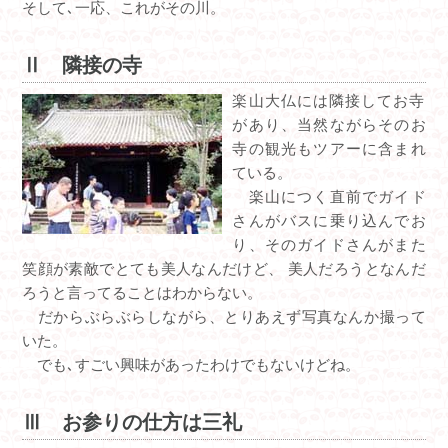
そして､一応、これがその川。
Ⅱ 隣接の寺
楽山大仏には隣接してお寺
があり、当然ながらそのお
寺の観光もツアーに含まれ
ている。
楽山につく直前でガイド
さんがバスに乗り込んでお
り、そのガイドさんがまた
笑顔が素敵でとても美人なんだけど、 美人だろうとなんだ
ろうと言ってることはわからない。
だからぶらぶらしながら、とりあえず写真なんか撮って
いた。
でも､すごい興味があったわけでもないけどね。
Ⅲ お参りの仕方は三礼