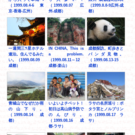
（1999.08.4-6 東
（1999.08.07 広
（1999.8.8-9広州-成
京-香港-広州）
州-成都）
都）
一週間三ﾂ星ホテル
IN CHINA, This is
成都探訪。町歩きと
連泊。住んでるみた
a problem.
パンダ見物。
い。（1999.08.09
（1999.08.11～12
（1999.08.13-15
成都）
成都-楽山）
成都）
青城山でなぜだか雨
いよいよチベット！
ラサの名所巡り：ポ
の山下り。
初日は高山病予防で
タラ宮とノルブリン
（1999.08.14 成
のんびり。
カ（1999.08.17 ラ
都）
（1999.08.16 成
サ）
都-ラサ）