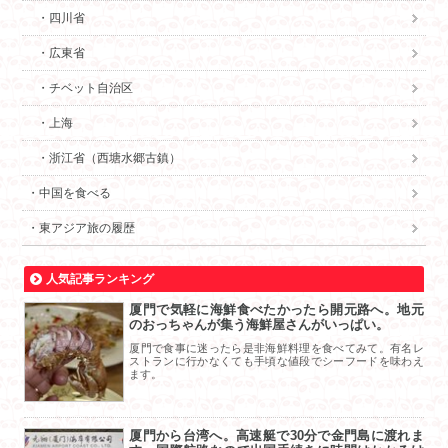
四川省
広東省
チベット自治区
上海
浙江省（西塘水郷古鎮）
中国を食べる
東アジア旅の履歴
人気記事ランキング
厦門で気軽に海鮮食べたかったら開元路へ。地元
のおっちゃんが集う海鮮屋さんがいっぱい。
厦門で食事に迷ったら是非海鮮料理を食べてみて。有名レ
ストランに行かなくても手頃な値段でシーフードを味わえ
ます。
厦門から台湾へ。高速艇で30分で金門島に渡れま