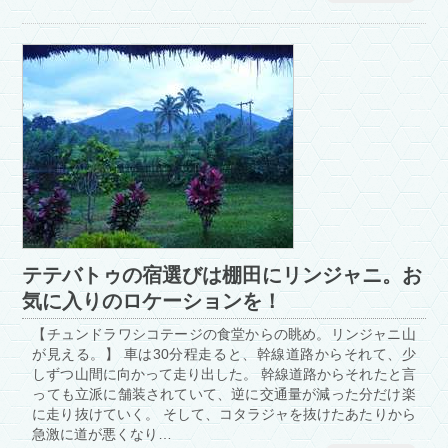
テテバトゥの宿選びは棚田にリンジャニ。お
気に入りのロケーションを！
【チュンドラワシコテージの食堂からの眺め。リンジャニ山
が見える。】 車は30分程走ると、幹線道路からそれて、少
しずつ山間に向かって走り出した。 幹線道路からそれたと言
っても立派に舗装されていて、逆に交通量が減った分だけ楽
に走り抜けていく。 そして、コタラジャを抜けたあたりから
急激に道が悪くなり…