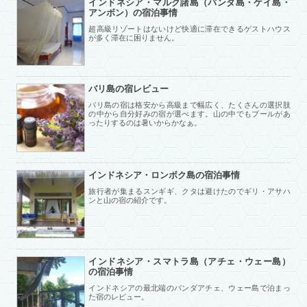
インドネシア・マルク諸島（バンダ島・ケイ島・
アンボン）の宿泊事情
超高級リゾートはないけど快適に滞在できるゲストハウス
が多く滞在に困りません。
バリ島の宿レビュー
バリ島の宿は格安から高級まで幅広く、たくさんの選択肢
の中から自分好みの宿が選べます。山の中でもプールがあ
ったりするのは暑いからかなぁ。
インドネシア・ロンボク島の宿泊事情
旅行者が集まるスンギギ、クタは避けたのでギリ・アサハ
ンと山の宿の紹介です。
インドネシア・スマトラ島（アチェ・ウェー島）
の宿泊事情
インドネシアの最北端のバンダアチェ、ウェー島で泊まっ
た宿のレビュー。