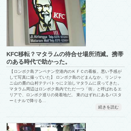
KFC移転？マタラムの待合せ場所消滅。携帯
のある時代で助かった。
【ロンボク島アンペナン空港内のＫＦＣの看板。悪い予感が
して写真に撮っていた】 ロンボク島のどまんなか、リンジャ
ニ山の麓の山村テテバトゥに２泊しマタラムに戻ってきた。
マタラム周辺はロンボク島内でただ一つ「街」と呼ばれるエ
リアで、ロンボク巡りの発着地だ。 東のはずれにあるバスタ
ーミナルで降りる…
続きを読む