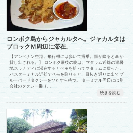
ロンボク島からジャカルタへ。ジャカルタは
ブロックＭ周辺に滞在。
【アンペナン空港。飛行機には歩いて搭乗。雨が降ると傘が
貸し出される。】 ロンボク最後の晩は、マタラム近郊の避暑
地スラナディに滞在するとベモを拾ってマタラムに戻った。
バスターミナル近郊でベモを降りると、目抜き通りに出てブ
ルーバードタクシーをひたすら待つ。 ターミナル周辺には別
会社のタクシー乗り…
続きを読む