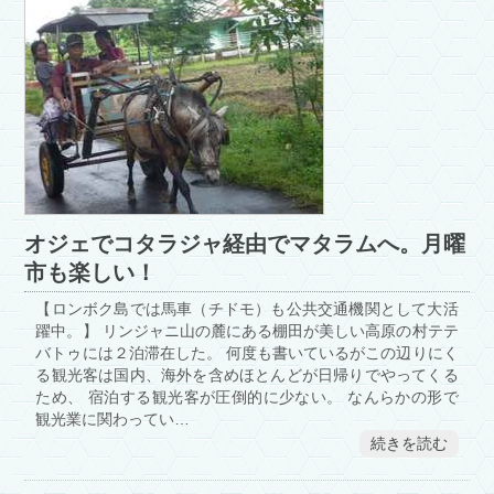
オジェでコタラジャ経由でマタラムへ。月曜
市も楽しい！
【ロンボク島では馬車（チドモ）も公共交通機関として大活
躍中。】 リンジャニ山の麓にある棚田が美しい高原の村テテ
バトゥには２泊滞在した。 何度も書いているがこの辺りにく
る観光客は国内、海外を含めほとんどが日帰りでやってくる
ため、 宿泊する観光客が圧倒的に少ない。 なんらかの形で
観光業に関わってい…
続きを読む