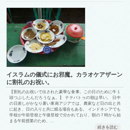
イスラムの儀式にお邪魔。カラオケアザーン
に割礼のお祝い。
【割礼のお祝いで出された豪華な食事。この日のために牛１
頭つぶしたんだろうなぁ。】 テテバトゥの朝は早い。 日中
の日差しがかなり暑い東南アジアでは、農家など日の出と共
に起き、日の入りと共に眠る場合もある。 インドネシアでも
学校が午前登校と午後登校で分かれており、朝の７時から始
まる午前授業のため、…
続きを読む