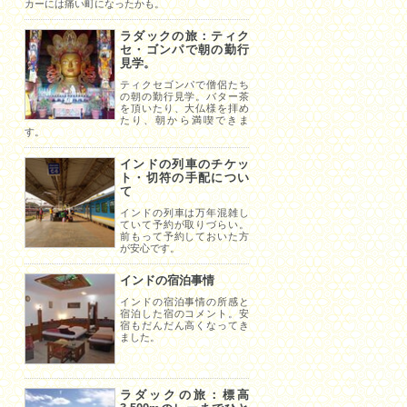
カーには痛い町になったかも。
ラダックの旅：ティク
セ・ゴンパで朝の勤行
見学。
ティクセゴンパで僧侶たち
の朝の勤行見学。バター茶
を頂いたり、大仏様を拝め
たり、朝から満喫できま
す。
インドの列車のチケッ
ト・切符の手配につい
て
インドの列車は万年混雑し
ていて予約が取りづらい。
前もって予約しておいた方
が安心です。
インドの宿泊事情
インドの宿泊事情の所感と
宿泊した宿のコメント。安
宿もだんだん高くなってき
ました。
ラダックの旅：標高