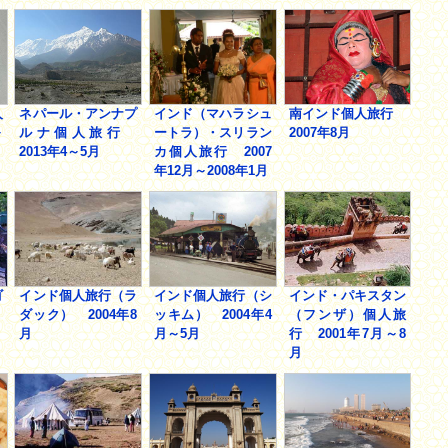
人
ネパール・アンナプ
インド（マハラシュ
南インド個人旅行
～
ルナ個人旅行
ートラ）・スリラン
2007年8月
2013年4～5月
カ個人旅行 2007
年12月～2008年1月
ゴ
インド個人旅行（ラ
インド個人旅行（シ
インド・パキスタン
）
ダック） 2004年8
ッキム） 2004年4
（フンザ）個人旅
月
月～5月
行 2001年7月～8
月