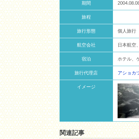
期間
2004.08.0
旅程
旅行形態
個人旅行
航空会社
日本航空
宿泊
ホテル、
旅行代理店
アショカ
イメージ
関連記事