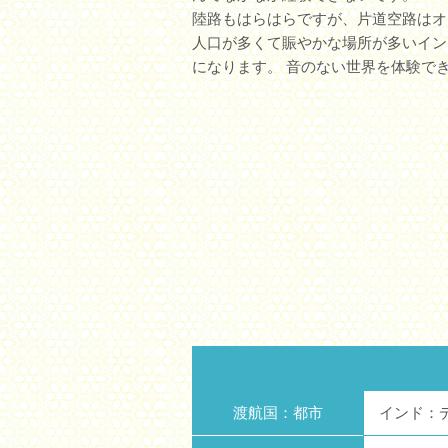
陸路もはらはらですが、片道空路はオ
人口が多くて賑やかな場所が多いイン
になります。 音のない世界を体験で
渡航国：都市
インド：