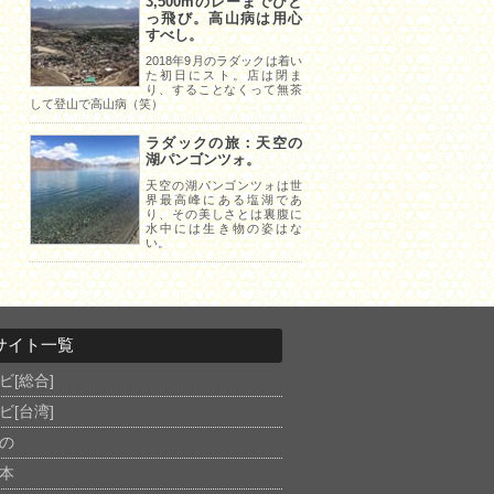
3,500mのレーまでひと
っ飛び。高山病は用心
すべし。
2018年9月のラダックは着い
た初日にスト。店は閉ま
り、することなくって無茶
して登山で高山病（笑）
ラダックの旅：天空の
湖パンゴンツォ。
天空の湖パンゴンツォは世
界最高峰にある塩湖であ
り、その美しさとは裏腹に
水中には生き物の姿はな
い。
サイト一覧
ビ[総合]
ビ[台湾]
の
本