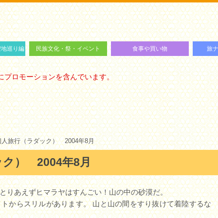
聖地巡り編
民族文化・祭・イベント
食事や買い物
旅ナ
ート編
編
ソン街道
仏教
ヒンドゥ教
イスラム教
ジャイナ教
シーク教
インドの食べ物 [外部]
ネパールの食べ物 [外部]
スリランカの食べ物 [外部]
お土産・ショッピング
旅ナビ[
旅ナビ[
旅ナビ[
旅ナビ[
旅ナビ[
旅ナビ[
にプロモーションを含んでいます。
個人旅行（ラダック） 2004年8月
） 2004年8月
とりあえずヒマラヤはすんごい！山の中の砂漠だ。
トからスリルがあります。 山と山の間をすり抜けて着陸するな