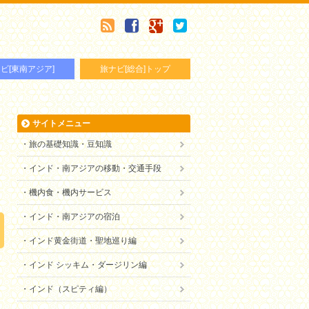
ビ[東南アジア]
旅ナビ[総合]トップ
インドネシア]
中東・西アジア]
台湾]
中国・東アジア]
アメリカ・カリブ海]
オセアニア]
サイトメニュー
旅の基礎知識・豆知識
インド・南アジアの移動・交通手段
機内食・機内サービス
インド・南アジアの宿泊
インド黄金街道・聖地巡り編
インド シッキム・ダージリン編
インド（スピティ編）