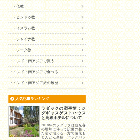
仏教
ヒンドゥ教
イスラム教
ジャイナ教
シーク教
インド・南アジアで買う
インド・南アジアで食べる
インド・南アジア旅の履歴
人気記事ランキング
ラダックの宿事情：ジ
グギャスゲストハウス
と高級ホテルについて
2018年のラダックは観光客
の増加に伴って設備の整っ
た宿が増える一方で値段も
どんどん高騰！バックパッ