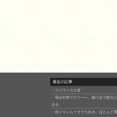
最近の記事
スリランカ土産
寝台列車でデリーへ。駆け足で観光
歩き。
続ジャンムーそぞろ歩き。ほとんど