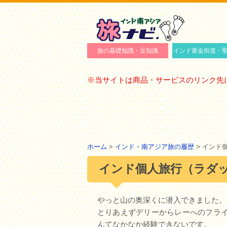
旅の基礎知識・豆知識
インド黄金街道・
インド・南アジアの交通案内
インド・南アジアで泊まる
旅の情報収集
インド・グジャラ
インド・スピティ
ネパール・ジョム
※当サイトは商品・サービスのリンク先
ホーム
>
インド・南アジア旅の履歴
> インド
インド個人旅行（ラダック
やっと山の奥深くに潜入できました。
とりあえずデリーからレーへのフライ
んてなかなか経験できないです。