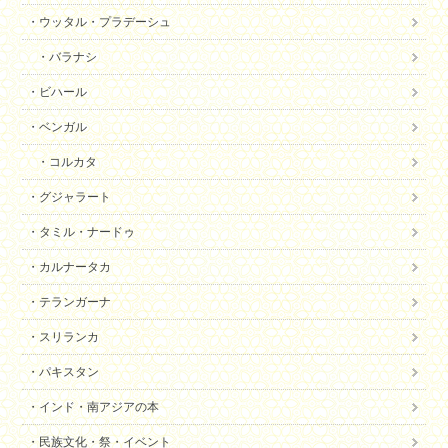
ウッタル・プラデーシュ
バラナシ
ビハール
ベンガル
コルカタ
グジャラート
タミル・ナードゥ
カルナータカ
テランガーナ
スリランカ
パキスタン
インド・南アジアの本
民族文化・祭・イベント