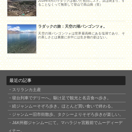
2018年9月のラダックは着いた初日にスト。店は閉まり、す
ることなくって無茶して登山で高山病（笑）
ラダックの旅：天空の湖パンゴンツォ。
天空の湖パンゴンツォは世界最高峰にある塩湖であり、そ
の美しさとは裏腹に水中には生き物の姿はない。
最近の記事
スリランカ土産
寝台列車でデリーへ。駆け足で観光と名店食べ歩き。
続ジャンムーそぞろ歩き。ほとんど買い食いで終わる。
ジャンムー旧市街散歩。タクシーよりそぞろ歩きが楽しい。
J&K州都ジャンムーにて。マハラジャ宮殿前でムーディーデ
ィナー。