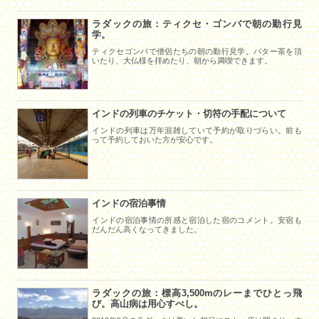
ラダックの旅：ティクセ・ゴンパで朝の勤行見
学。
ティクセゴンパで僧侶たちの朝の勤行見学。バター茶を頂
いたり、大仏様を拝めたり、朝から満喫できます。
インドの列車のチケット・切符の手配について
インドの列車は万年混雑していて予約が取りづらい。前も
って予約しておいた方が安心です。
インドの宿泊事情
インドの宿泊事情の所感と宿泊した宿のコメント。安宿も
だんだん高くなってきました。
ラダックの旅：標高3,500mのレーまでひとっ飛
び。高山病は用心すべし。