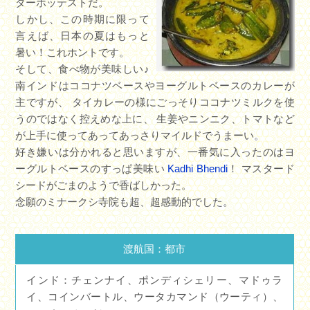
ターホッテストだ。
しかし、この時期に限って
言えば、日本の夏はもっと
暑い！これホントです。
そして、食べ物が美味しい♪
南インドはココナツベースやヨーグルトベースのカレーが
主ですが、 タイカレーの様にごっそりココナツミルクを使
うのではなく控えめな上に、 生姜やニンニク、トマトなど
が上手に使ってあってあっさりマイルドでうまーい。
好き嫌いは分かれると思いますが、一番気に入ったのはヨ
ーグルトベースのすっぱ美味い
Kadhi Bhendi
！ マスタード
シードがごまのようで香ばしかった。
念願のミナークシ寺院も超、超感動的でした。
渡航国：都市
インド：チェンナイ、ポンディシェリー、マドゥラ
イ、コインバートル、ウータカマンド（ウーティ）、