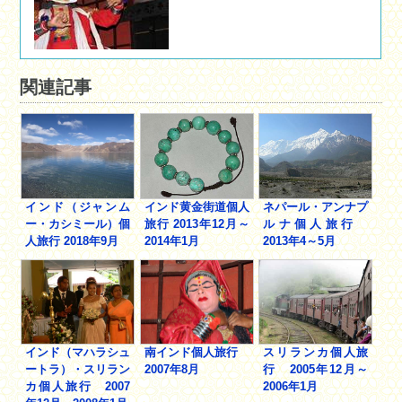
関連記事
インド（ジャンム
インド黄金街道個人
ネパール・アンナプ
ー・カシミール）個
旅行 2013年12月～
ルナ個人旅行
人旅行 2018年9月
2014年1月
2013年4～5月
インド（マハラシュ
南インド個人旅行
スリランカ個人旅
ートラ）・スリラン
2007年8月
行 2005年12月～
カ個人旅行 2007
2006年1月