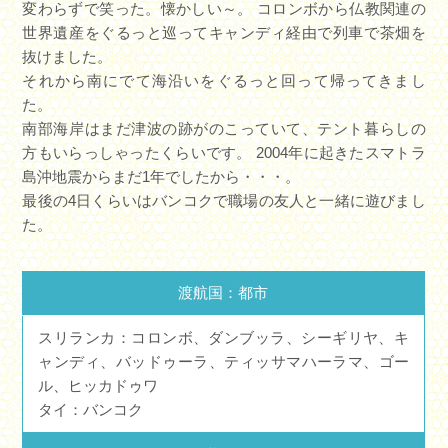
変わらずで笑った。懐かしい～。 コロンボから仏教関連の
世界遺産をぐるっと巡ってキャンディ経由で列車で茶畑を
抜けました。
それから南にでて海沿いをぐるっと回って帰ってきまし
た。
南部海岸はまだ津波の跡がのこっていて、テント暮らしの
方もいらっしゃったくらいです。 2004年に起きたスマトラ
島沖地震からまだ1年でしたから・・・。
最後の4日くらいはバンコクで職場の友人と一緒に遊びまし
た。
渡航国：都市
スリランカ：コロンボ、ダンブッラ、シーギリヤ、キ
ャンディ、バッドゥーラ、ティッサマハーラマ、ゴー
ル、ヒッカドゥワ
タイ：バンコク