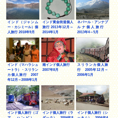
インド（ジャンム
インド黄金街道個人
ネパール・アンナプ
ー・カシミール）個
旅行 2013年12月～
ルナ個人旅行
人旅行 2018年9月
2014年1月
2013年4～5月
インド（マハラシュ
南インド個人旅行
スリランカ個人旅
ートラ）・スリラン
2007年8月
行 2005年12月～
カ個人旅行 2007
2006年1月
年12月～2008年1月
インド個人旅行（ゴ
インド個人旅行（ラ
インド個人旅行（シ
ア、ハンピ）
ダック） 2004年8
ッキム） 2004年4