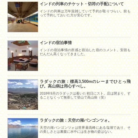
インドの列車のチケット・切符の手配について
インドの列車は万年混雑していて予約が取りづらい。前も
って予約しておいた方が安心です。
インドの宿泊事情
インドの宿泊事情の所感と宿泊した宿のコメント。安宿も
だんだん高くなってきました。
ラダックの旅：標高3,500mのレーまでひとっ飛
び。高山病は用心すべし。
2018年9月のラダックは着いた初日にスト。店は閉まり、す
ることなくって無茶して登山で高山病（笑）
ラダックの旅：天空の湖パンゴンツォ。
天空の湖パンゴンツォは世界最高峰にある塩湖であり、そ
の美しさとは裏腹に水中には生き物の姿はない。