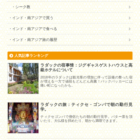
シーク教
インド・南アジアで買う
インド・南アジアで食べる
インド・南アジア旅の履歴
人気記事ランキング
ラダックの宿事情：ジグギャスゲストハウスと高
級ホテルについて
2018年のラダックは観光客の増加に伴って設備の整った宿
が増える一方で値段もどんどん高騰！バックパッカーには
痛い町になったかも。
ラダックの旅：ティクセ・ゴンパで朝の勤行見
学。
ティクセゴンパで僧侶たちの朝の勤行見学。バター茶を頂
いたり、大仏様を拝めたり、朝から満喫できます。